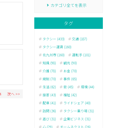
カテゴリ全てを表示
タグ
タクシー (433)
交通 (187)
タクシー運賃 (160)
北九州市 (160)
運転手 (101)
知識 (98)
観光 (90)
介護 (78)
お金 (70)
規制 (70)
事件 (65)
生活 (62)
街 (45)
環境 (44)
4
次へ >>
接客 (43)
福祉 (42)
配車 (41)
ライドシェア (40)
訪問 (36)
タクシー乗り場 (31)
遊び (31)
企業ビジネス (31)
心 (29)
チームネクスト (26)