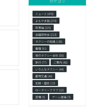
カテゴリ
ニュース (470)
よもやま話 (274)
政策論 (225)
会議研修会 (213)
タクシーの知識 (138)
書籍 (91)
他のタクシー会社 (80)
旅行 (77)
ご案内 (68)
いろんなタクシー (44)
都市交通 (44)
史跡・歴史 (13)
ロータリークラブ (12)
苦情 (5)
ゲーム理論 (3)