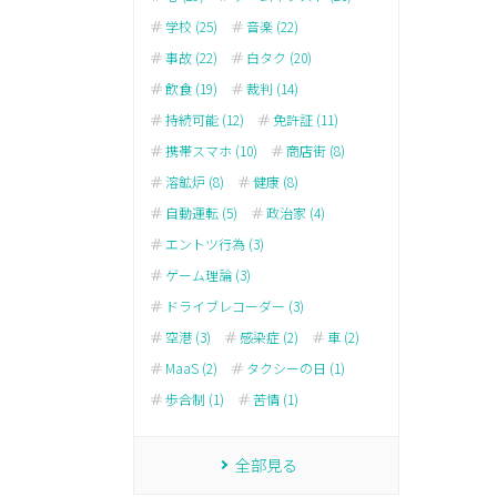
学校 (25)
音楽 (22)
事故 (22)
白タク (20)
飲食 (19)
裁判 (14)
持続可能 (12)
免許証 (11)
携帯スマホ (10)
商店街 (8)
溶鉱炉 (8)
健康 (8)
自動運転 (5)
政治家 (4)
エントツ行為 (3)
ゲーム理論 (3)
ドライブレコーダー (3)
空港 (3)
感染症 (2)
車 (2)
MaaS (2)
タクシーの日 (1)
歩合制 (1)
苦情 (1)
全部見る