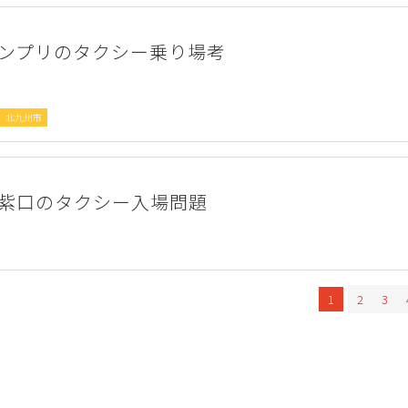
ンプリのタクシー乗り場考
北九州市
紫口のタクシー入場問題
1
2
3