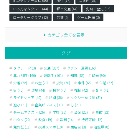
他のタクシー会社 (80)
旅行 (77)
ご案内 (68)
いろんなタクシー (44)
都市交通 (44)
史跡・歴史 (13)
ロータリークラブ (12)
苦情 (5)
ゲーム理論 (3)
カテゴリ全てを表示
タグ
タクシー (433)
交通 (187)
タクシー運賃 (160)
北九州市 (160)
運転手 (101)
知識 (98)
観光 (90)
介護 (78)
お金 (70)
規制 (70)
事件 (65)
生活 (62)
街 (45)
環境 (44)
接客 (43)
福祉 (42)
配車 (41)
ライドシェア (40)
訪問 (36)
タクシー乗り場 (31)
遊び (31)
企業ビジネス (31)
心 (29)
チームネクスト (26)
学校 (25)
音楽 (22)
事故 (22)
白タク (20)
飲食 (19)
裁判 (14)
持続可能 (12)
免許証 (11)
携帯スマホ (10)
商店街 (8)
溶鉱炉 (8)