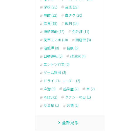
学校 (25)
音楽 (22)
事故 (22)
白タク (20)
飲食 (19)
裁判 (14)
持続可能 (12)
免許証 (11)
携帯スマホ (10)
商店街 (8)
溶鉱炉 (8)
健康 (8)
自動運転 (5)
政治家 (4)
エントツ行為 (3)
ゲーム理論 (3)
ドライブレコーダー (3)
空港 (3)
感染症 (2)
車 (2)
MaaS (2)
タクシーの日 (1)
歩合制 (1)
苦情 (1)
全部見る