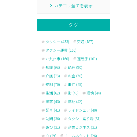
カテゴリ全てを表示
タグ
タクシー (433)
交通 (187)
タクシー運賃 (160)
北九州市 (160)
運転手 (101)
知識 (98)
観光 (90)
介護 (78)
お金 (70)
規制 (70)
事件 (65)
生活 (62)
街 (45)
環境 (44)
接客 (43)
福祉 (42)
配車 (41)
ライドシェア (40)
訪問 (36)
タクシー乗り場 (31)
遊び (31)
企業ビジネス (31)
心 (29)
チームネクスト (26)