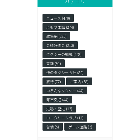
カテゴリ
ニュース (470)
よもやま話 (274)
政策論 (225)
会議研修会 (213)
タクシーの知識 (138)
書籍 (91)
他のタクシー会社 (80)
旅行 (77)
ご案内 (68)
いろんなタクシー (44)
都市交通 (44)
史跡・歴史 (13)
ロータリークラブ (12)
苦情 (5)
ゲーム理論 (3)