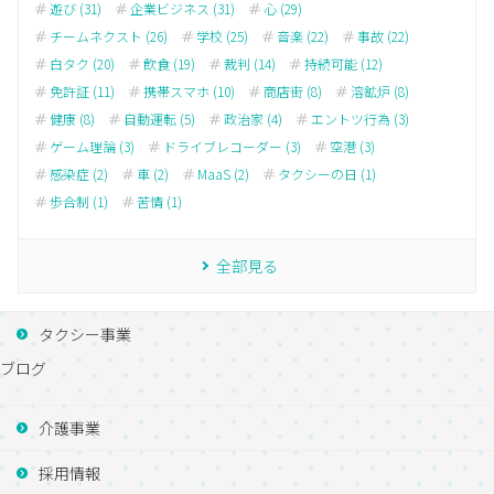
遊び (31)
企業ビジネス (31)
心 (29)
チームネクスト (26)
学校 (25)
音楽 (22)
事故 (22)
白タク (20)
飲食 (19)
裁判 (14)
持続可能 (12)
免許証 (11)
携帯スマホ (10)
商店街 (8)
溶鉱炉 (8)
健康 (8)
自動運転 (5)
政治家 (4)
エントツ行為 (3)
ゲーム理論 (3)
ドライブレコーダー (3)
空港 (3)
感染症 (2)
車 (2)
MaaS (2)
タクシーの日 (1)
歩合制 (1)
苦情 (1)
全部見る
タクシー事業
ブログ
介護事業
採用情報