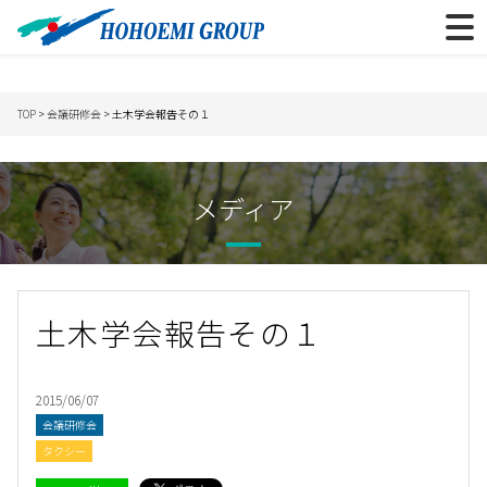
TOP
>
会議研修会
> 土木学会報告その１
メディア
土木学会報告その１
2015/06/07
会議研修会
タクシー