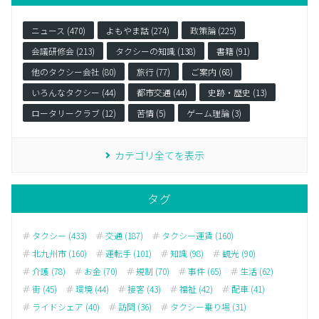
ニュース (470)
よもやま話 (274)
政策論 (225)
会議研修会 (213)
タクシーの知識 (138)
書籍 (91)
他のタクシー会社 (80)
旅行 (77)
ご案内 (68)
いろんなタクシー (44)
都市交通 (44)
史跡・歴史 (13)
ロータリークラブ (12)
苦情 (5)
ゲーム理論 (3)
カテゴリ全てを表示
タグ
タクシー (433)
交通 (187)
タクシー運賃 (160)
北九州市 (160)
運転手 (101)
知識 (98)
観光 (90)
介護 (78)
お金 (70)
規制 (70)
事件 (65)
生活 (62)
街 (45)
環境 (44)
接客 (43)
福祉 (42)
配車 (41)
ライドシェア (40)
訪問 (36)
タクシー乗り場 (31)