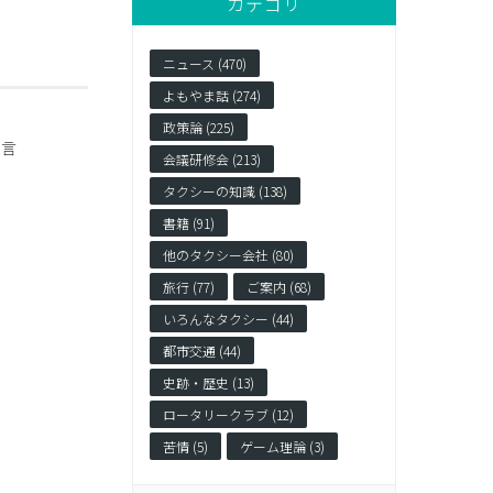
カテゴリ
ニュース (470)
よもやま話 (274)
政策論 (225)
提言
会議研修会 (213)
タクシーの知識 (138)
書籍 (91)
他のタクシー会社 (80)
旅行 (77)
ご案内 (68)
いろんなタクシー (44)
都市交通 (44)
史跡・歴史 (13)
ロータリークラブ (12)
苦情 (5)
ゲーム理論 (3)