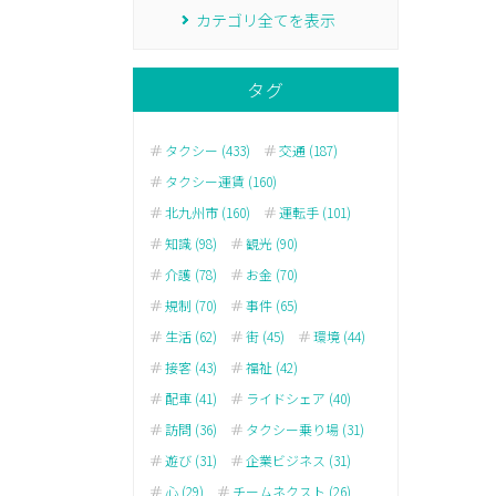
カテゴリ全てを表示
タグ
タクシー (433)
交通 (187)
タクシー運賃 (160)
北九州市 (160)
運転手 (101)
知識 (98)
観光 (90)
介護 (78)
お金 (70)
規制 (70)
事件 (65)
生活 (62)
街 (45)
環境 (44)
接客 (43)
福祉 (42)
配車 (41)
ライドシェア (40)
訪問 (36)
タクシー乗り場 (31)
遊び (31)
企業ビジネス (31)
心 (29)
チームネクスト (26)