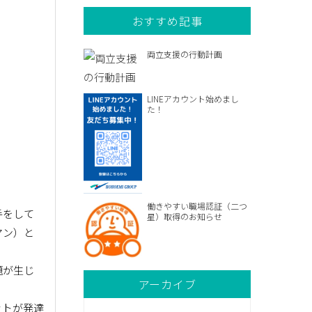
おすすめ記事
両立支援の行動計画
LINEアカウント始めまし
た！
働きやすい職場認証（二つ
手をして
星）取得のお知らせ
マン）と
題が生じ
アーカイブ
ットが発達