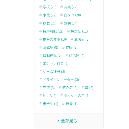
学校 (25)
音楽 (22)
事故 (22)
白タク (20)
飲食 (19)
裁判 (14)
持続可能 (12)
免許証 (11)
携帯スマホ (10)
商店街 (8)
溶鉱炉 (8)
健康 (8)
自動運転 (5)
政治家 (4)
エントツ行為 (3)
ゲーム理論 (3)
ドライブレコーダー (3)
空港 (3)
感染症 (2)
車 (2)
MaaS (2)
タクシーの日 (1)
歩合制 (1)
苦情 (1)
全部見る