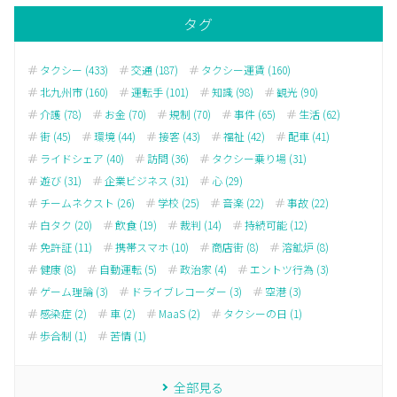
タグ
タクシー (433)
交通 (187)
タクシー運賃 (160)
北九州市 (160)
運転手 (101)
知識 (98)
観光 (90)
介護 (78)
お金 (70)
規制 (70)
事件 (65)
生活 (62)
街 (45)
環境 (44)
接客 (43)
福祉 (42)
配車 (41)
ライドシェア (40)
訪問 (36)
タクシー乗り場 (31)
遊び (31)
企業ビジネス (31)
心 (29)
チームネクスト (26)
学校 (25)
音楽 (22)
事故 (22)
白タク (20)
飲食 (19)
裁判 (14)
持続可能 (12)
免許証 (11)
携帯スマホ (10)
商店街 (8)
溶鉱炉 (8)
健康 (8)
自動運転 (5)
政治家 (4)
エントツ行為 (3)
ゲーム理論 (3)
ドライブレコーダー (3)
空港 (3)
感染症 (2)
車 (2)
MaaS (2)
タクシーの日 (1)
歩合制 (1)
苦情 (1)
全部見る