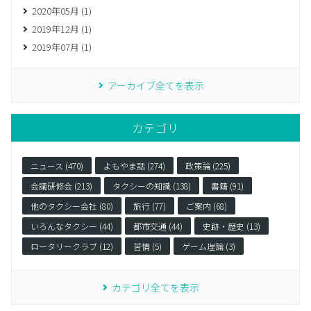
2020年05月 (1)
2019年12月 (1)
2019年07月 (1)
アーカイブ全てを表示
カテゴリ
ニュース (470)
よもやま話 (274)
政策論 (225)
会議研修会 (213)
タクシーの知識 (138)
書籍 (91)
他のタクシー会社 (80)
旅行 (77)
ご案内 (68)
いろんなタクシー (44)
都市交通 (44)
史跡・歴史 (13)
ロータリークラブ (12)
苦情 (5)
ゲーム理論 (3)
カテゴリ全てを表示