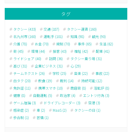
タグ
タクシー (433)
交通 (187)
タクシー運賃 (160)
北九州市 (160)
運転手 (101)
知識 (98)
観光 (90)
介護 (78)
お金 (70)
規制 (70)
事件 (65)
生活 (62)
街 (45)
環境 (44)
接客 (43)
福祉 (42)
配車 (41)
ライドシェア (40)
訪問 (36)
タクシー乗り場 (31)
遊び (31)
企業ビジネス (31)
心 (29)
チームネクスト (26)
学校 (25)
音楽 (22)
事故 (22)
白タク (20)
飲食 (19)
裁判 (14)
持続可能 (12)
免許証 (11)
携帯スマホ (10)
商店街 (8)
溶鉱炉 (8)
健康 (8)
自動運転 (5)
政治家 (4)
エントツ行為 (3)
ゲーム理論 (3)
ドライブレコーダー (3)
空港 (3)
感染症 (2)
車 (2)
MaaS (2)
タクシーの日 (1)
歩合制 (1)
苦情 (1)