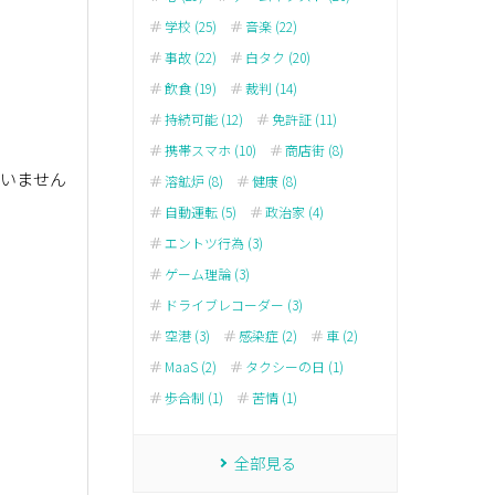
学校 (25)
音楽 (22)
事故 (22)
白タク (20)
飲食 (19)
裁判 (14)
持続可能 (12)
免許証 (11)
携帯スマホ (10)
商店街 (8)
思いません
溶鉱炉 (8)
健康 (8)
自動運転 (5)
政治家 (4)
エントツ行為 (3)
ゲーム理論 (3)
ドライブレコーダー (3)
空港 (3)
感染症 (2)
車 (2)
MaaS (2)
タクシーの日 (1)
歩合制 (1)
苦情 (1)
全部見る
。