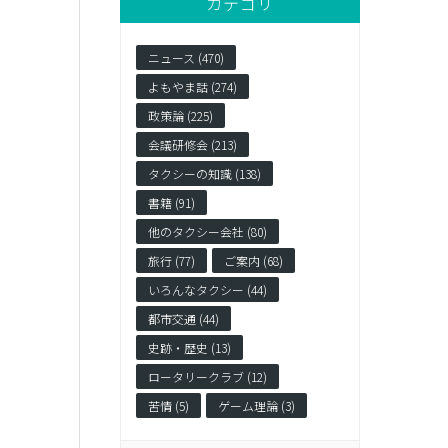
カテゴリ
ニュース (470)
よもやま話 (274)
政策論 (225)
会議研修会 (213)
タクシーの知識 (138)
書籍 (91)
他のタクシー会社 (80)
旅行 (77)
ご案内 (68)
いろんなタクシー (44)
都市交通 (44)
史跡・歴史 (13)
ロータリークラブ (12)
苦情 (5)
ゲーム理論 (3)