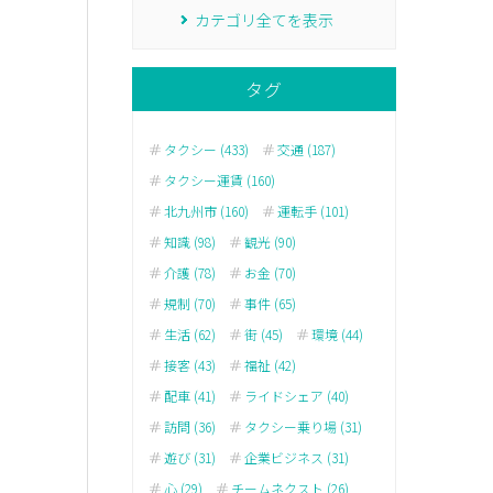
カテゴリ全てを表示
タグ
タクシー (433)
交通 (187)
タクシー運賃 (160)
北九州市 (160)
運転手 (101)
知識 (98)
観光 (90)
介護 (78)
お金 (70)
規制 (70)
事件 (65)
生活 (62)
街 (45)
環境 (44)
接客 (43)
福祉 (42)
配車 (41)
ライドシェア (40)
訪問 (36)
タクシー乗り場 (31)
遊び (31)
企業ビジネス (31)
心 (29)
チームネクスト (26)