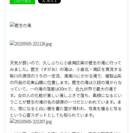
LINEで送る
天気が良いので、久しぶりに小倉南区奥の菅生の滝に行って
みました。菅生（すがお）の滝は、小倉北・南区を貫流する
紫川の源流のうちの一支流、清滝川にかかる滝で、福智山系
の尺岳の北東山腹に位置します。菅生の滝は三段の滝からな
っていて、一の滝の落差は30ｍで、北九州市で最大の滝で
す。女の人の化粧が激しい滝しぶきで落ち、素顔になるとい
うことが菅生の滝の名の語源の一つだといわれています。ま
た、夜になると白い服を着た霊が現われ、写真を撮ると写る
という心霊スポットとしても知られています。