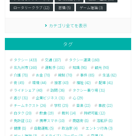
ロータリークラブ (12)
苦情 (5)
ゲーム理論 (3)
カテゴリ全てを表示
タグ
タクシー (433)
交通 (187)
タクシー運賃 (160)
北九州市 (160)
運転手 (101)
知識 (98)
観光 (90)
介護 (78)
お金 (70)
規制 (70)
事件 (65)
生活 (62)
街 (45)
環境 (44)
接客 (43)
福祉 (42)
配車 (41)
ライドシェア (40)
訪問 (36)
タクシー乗り場 (31)
遊び (31)
企業ビジネス (31)
心 (29)
チームネクスト (26)
学校 (25)
音楽 (22)
事故 (22)
白タク (20)
飲食 (19)
裁判 (14)
持続可能 (12)
免許証 (11)
携帯スマホ (10)
商店街 (8)
溶鉱炉 (8)
健康 (8)
自動運転 (5)
政治家 (4)
エントツ行為 (3)
ゲーム理論 (3)
ドライブレコーダー (3)
空港 (3)