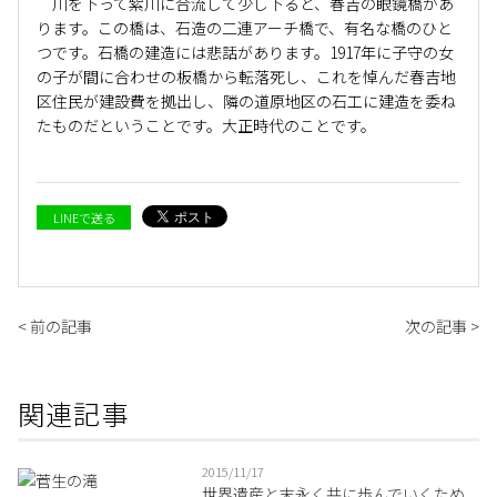
川を下って紫川に合流して少し下ると、春吉の眼鏡橋があ
ります。この橋は、石造の二連アーチ橋で、有名な橋のひと
つです。石橋の建造には悲話があります。1917年に子守の女
の子が間に合わせの板橋から転落死し、これを悼んだ春吉地
区住民が建設費を拠出し、隣の道原地区の石工に建造を委ね
たものだということです。大正時代のことです。
LINEで送る
< 前の記事
次の記事 >
関連記事
2015/11/17
世界遺産と末永く共に歩んでいくため