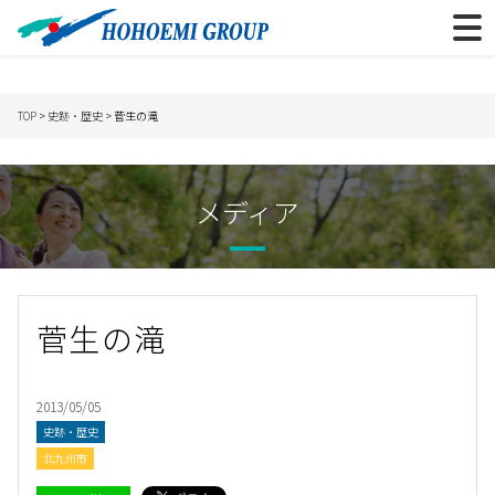
TOP
>
史跡・歴史
> 菅生の滝
メディア
菅生の滝
2013/05/05
史跡・歴史
北九州市