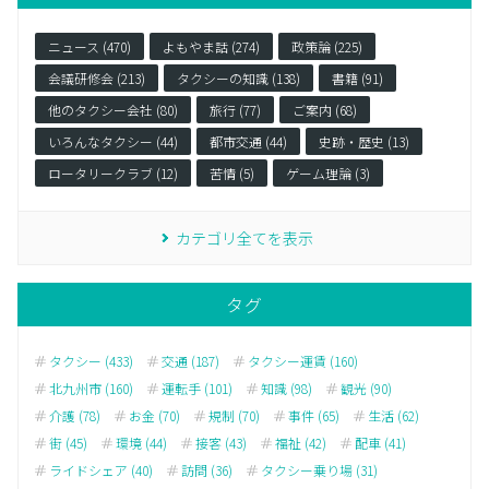
ニュース (470)
よもやま話 (274)
政策論 (225)
会議研修会 (213)
タクシーの知識 (138)
書籍 (91)
他のタクシー会社 (80)
旅行 (77)
ご案内 (68)
いろんなタクシー (44)
都市交通 (44)
史跡・歴史 (13)
ロータリークラブ (12)
苦情 (5)
ゲーム理論 (3)
カテゴリ全てを表示
タグ
タクシー (433)
交通 (187)
タクシー運賃 (160)
北九州市 (160)
運転手 (101)
知識 (98)
観光 (90)
介護 (78)
お金 (70)
規制 (70)
事件 (65)
生活 (62)
街 (45)
環境 (44)
接客 (43)
福祉 (42)
配車 (41)
ライドシェア (40)
訪問 (36)
タクシー乗り場 (31)