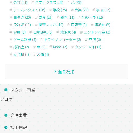
遊び (31)
企業ビジネス (31)
心 (29)
チームネクスト (26)
学校 (25)
音楽 (22)
事故 (22)
白タク (20)
飲食 (19)
裁判 (14)
持続可能 (12)
免許証 (11)
携帯スマホ (10)
商店街 (8)
溶鉱炉 (8)
健康 (8)
自動運転 (5)
政治家 (4)
エントツ行為 (3)
ゲーム理論 (3)
ドライブレコーダー (3)
空港 (3)
感染症 (2)
車 (2)
MaaS (2)
タクシーの日 (1)
歩合制 (1)
苦情 (1)
全部見る
タクシー事業
ブログ
介護事業
採用情報