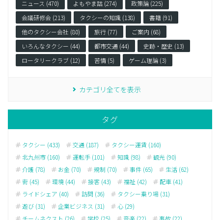
ニュース (470)
よもやま話 (274)
政策論 (225)
会議研修会 (213)
タクシーの知識 (138)
書籍 (91)
他のタクシー会社 (80)
旅行 (77)
ご案内 (68)
いろんなタクシー (44)
都市交通 (44)
史跡・歴史 (13)
ロータリークラブ (12)
苦情 (5)
ゲーム理論 (3)
カテゴリ全てを表示
タグ
タクシー (433)
交通 (187)
タクシー運賃 (160)
北九州市 (160)
運転手 (101)
知識 (98)
観光 (90)
介護 (78)
お金 (70)
規制 (70)
事件 (65)
生活 (62)
街 (45)
環境 (44)
接客 (43)
福祉 (42)
配車 (41)
ライドシェア (40)
訪問 (36)
タクシー乗り場 (31)
遊び (31)
企業ビジネス (31)
心 (29)
チームネクスト (26)
学校 (25)
音楽 (22)
事故 (22)