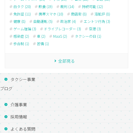
白タク (20)
飲食 (19)
裁判 (14)
持続可能 (12)
免許証 (11)
携帯スマホ (10)
商店街 (8)
溶鉱炉 (8)
健康 (8)
自動運転 (5)
政治家 (4)
エントツ行為 (3)
ゲーム理論 (3)
ドライブレコーダー (3)
空港 (3)
感染症 (2)
車 (2)
MaaS (2)
タクシーの日 (1)
歩合制 (1)
苦情 (1)
全部見る
タクシー事業
ブログ
介護事業
採用情報
よくある質問