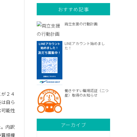
おすすめ記事
両立支援の行動計画
LINEアカウント始めまし
た！
）
働きやすい職場認証（二つ
とが２４
星）取得のお知らせ
長は自ら
む可能性
アーカイブ
た。内訳
予算規模