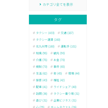
カテゴリ全てを表示
タグ
タクシー (433)
交通 (187)
タクシー運賃 (160)
北九州市 (160)
運転手 (101)
知識 (98)
観光 (90)
介護 (78)
お金 (70)
規制 (70)
事件 (65)
生活 (62)
街 (45)
環境 (44)
接客 (43)
福祉 (42)
配車 (41)
ライドシェア (40)
訪問 (36)
タクシー乗り場 (31)
遊び (31)
企業ビジネス (31)
心 (29)
チームネクスト (26)