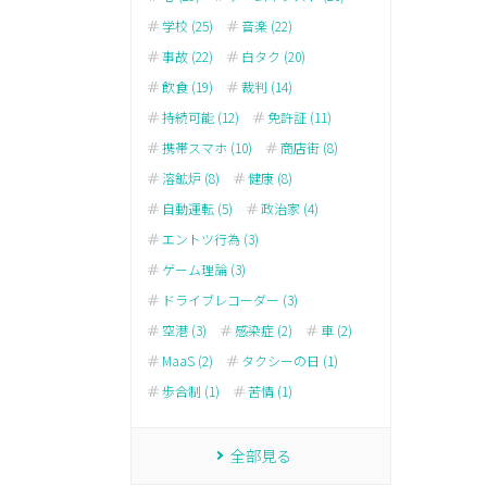
学校 (25)
音楽 (22)
事故 (22)
白タク (20)
飲食 (19)
裁判 (14)
持続可能 (12)
免許証 (11)
携帯スマホ (10)
商店街 (8)
溶鉱炉 (8)
健康 (8)
自動運転 (5)
政治家 (4)
エントツ行為 (3)
ゲーム理論 (3)
ドライブレコーダー (3)
空港 (3)
感染症 (2)
車 (2)
MaaS (2)
タクシーの日 (1)
歩合制 (1)
苦情 (1)
全部見る