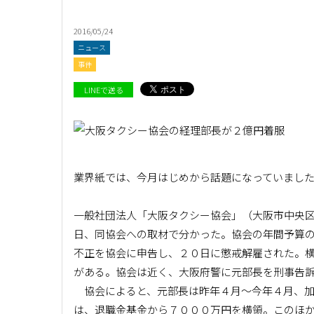
2016/05/24
ニュース
事件
LINEで送る
業界紙では、今月はじめから話題になっていまし
一般社団法人「大阪タクシー協会」（大阪市中央
日、同協会への取材で分かった。協会の年間予算
不正を協会に申告し、２０日に懲戒解雇された。
がある。協会は近く、大阪府警に元部長を刑事告
協会によると、元部長は昨年４月～今年４月、加
は、退職金基金から７０００万円を横領。このほ