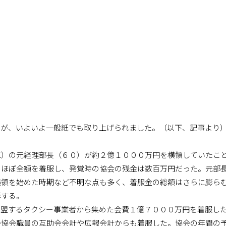
たが、いよいよ一般紙でも取り上げられました。（以下、記事より
区）の元経理部長（６０）が約２億１０００万円を横領していたこ
のほぼ全額を着服し、発覚時の協会の残金は数百万円だった。元部
横領を始めた時期など不明な点も多く、着服金の総額はさらに膨ら
訴する。
盟するタクシー事業者から集めた会費１億７０００万円を着服し
か協会職員の互助会会計や広報会計からも着服した。協会の年間の