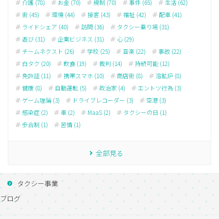
介護 (78)
お金 (70)
規制 (70)
事件 (65)
生活 (62)
街 (45)
環境 (44)
接客 (43)
福祉 (42)
配車 (41)
ライドシェア (40)
訪問 (36)
タクシー乗り場 (31)
遊び (31)
企業ビジネス (31)
心 (29)
チームネクスト (26)
学校 (25)
音楽 (22)
事故 (22)
白タク (20)
飲食 (19)
裁判 (14)
持続可能 (12)
免許証 (11)
携帯スマホ (10)
商店街 (8)
溶鉱炉 (8)
健康 (8)
自動運転 (5)
政治家 (4)
エントツ行為 (3)
ゲーム理論 (3)
ドライブレコーダー (3)
空港 (3)
感染症 (2)
車 (2)
MaaS (2)
タクシーの日 (1)
歩合制 (1)
苦情 (1)
全部見る
タクシー事業
ブログ