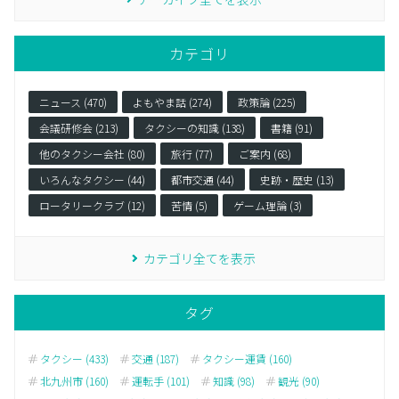
カテゴリ
ニュース (470)
よもやま話 (274)
政策論 (225)
会議研修会 (213)
タクシーの知識 (138)
書籍 (91)
他のタクシー会社 (80)
旅行 (77)
ご案内 (68)
いろんなタクシー (44)
都市交通 (44)
史跡・歴史 (13)
ロータリークラブ (12)
苦情 (5)
ゲーム理論 (3)
カテゴリ全てを表示
タグ
タクシー (433)
交通 (187)
タクシー運賃 (160)
北九州市 (160)
運転手 (101)
知識 (98)
観光 (90)