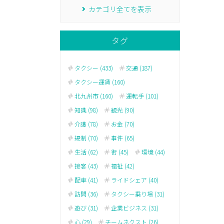
カテゴリ全てを表示
タグ
タクシー (433)
交通 (187)
タクシー運賃 (160)
北九州市 (160)
運転手 (101)
知識 (98)
観光 (90)
介護 (78)
お金 (70)
規制 (70)
事件 (65)
生活 (62)
街 (45)
環境 (44)
接客 (43)
福祉 (42)
配車 (41)
ライドシェア (40)
訪問 (36)
タクシー乗り場 (31)
遊び (31)
企業ビジネス (31)
心 (29)
チームネクスト (26)