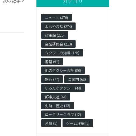
カテゴリ
次の記事 >
ニュース (470)
よもやま話 (274)
政策論 (225)
会議研修会 (213)
？
タクシーの知識 (138)
書籍 (91)
他のタクシー会社 (80)
旅行 (77)
ご案内 (68)
いろんなタクシー (44)
都市交通 (44)
史跡・歴史 (13)
ロータリークラブ (12)
苦情 (5)
ゲーム理論 (3)