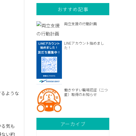
おすすめ記事
両立支援の行動計画
LINEアカウント始めまし
た！
働きやすい職場認証（二つ
するような
星）取得のお知らせ
アーカイブ
やる気も
得ない約