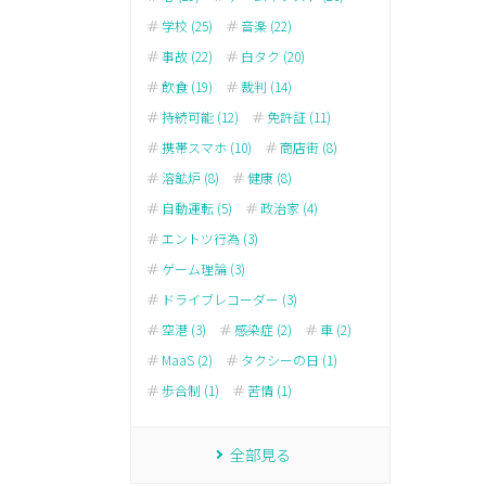
学校 (25)
音楽 (22)
事故 (22)
白タク (20)
飲食 (19)
裁判 (14)
持続可能 (12)
免許証 (11)
携帯スマホ (10)
商店街 (8)
溶鉱炉 (8)
健康 (8)
自動運転 (5)
政治家 (4)
エントツ行為 (3)
ゲーム理論 (3)
ドライブレコーダー (3)
空港 (3)
感染症 (2)
車 (2)
MaaS (2)
タクシーの日 (1)
歩合制 (1)
苦情 (1)
全部見る