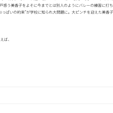
に戸惑う美香子をよそに今までとは別人のようにバレーの練習に打
おっぱいの約束”が学校に知られ大問題に。大ピンチを迎えた美香
えば、