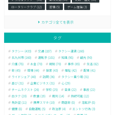
ロータリークラブ (12)
苦情 (5)
ゲーム理論 (3)
カテゴリ全てを表示
タグ
タクシー (433)
交通 (187)
タクシー運賃 (160)
北九州市 (160)
運転手 (101)
知識 (98)
観光 (90)
介護 (78)
お金 (70)
規制 (70)
事件 (65)
生活 (62)
街 (45)
環境 (44)
接客 (43)
福祉 (42)
配車 (41)
ライドシェア (40)
訪問 (36)
タクシー乗り場 (31)
遊び (31)
企業ビジネス (31)
心 (29)
チームネクスト (26)
学校 (25)
音楽 (22)
事故 (22)
白タク (20)
飲食 (19)
裁判 (14)
持続可能 (12)
免許証 (11)
携帯スマホ (10)
商店街 (8)
溶鉱炉 (8)
健康 (8)
自動運転 (5)
政治家 (4)
エントツ行為 (3)