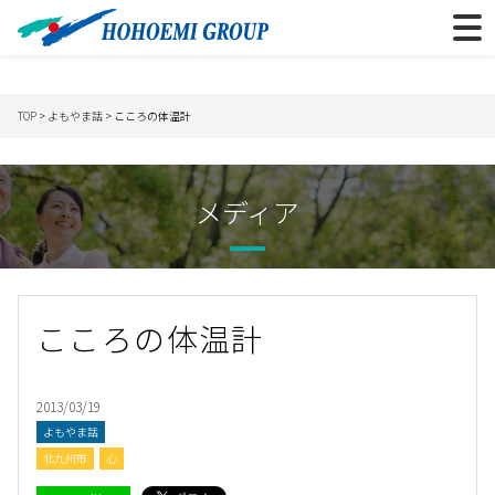
TOP
>
よもやま話
> こころの体温計
メディア
こころの体温計
2013/03/19
よもやま話
北九州市
心